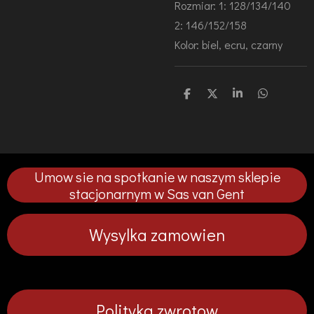
Rozmiar: 1: 128/134/140
2: 146/152/158
Kolor: biel, ecru, czarny
U
U
U
U
d
d
d
d
o
o
o
o
s
s
s
s
t
t
t
t
ę
ę
ę
ę
p
p
p
p
Umow sie na spotkanie w naszym sklepie
n
n
n
n
i
i
i
i
stacjonarnym w Sas van Gent
j
j
j
j
Wysylka zamowien
Polityka zwrotow