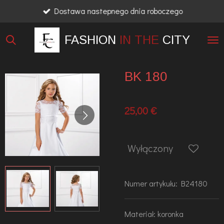
Dostawa nastepnego dnia roboczego
Przejdź
do
FASHION
IN THE
CITY
głównej
treści
BK 180
25,00 €
Wyłączony
Numer artykułu:
B24180
Materiał: koronka