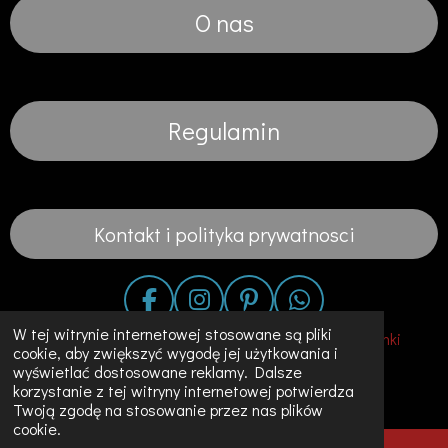
O nas
Regulamin
Kontakt i polityka prywatnosci
F
I
P
W
a
n
i
h
W tej witrynie internetowej stosowane są pliki
© 2020 - 2023 Fashion in the City-Suknie Slubne Sukienki
cookie, aby zwiększyć wygodę jej użytkowania i
c
s
n
a
Unikalne Ubrania w Holandii
wyświetlać dostosowane reklamy. Dalsze
e
t
t
t
korzystanie z tej witryny internetowej potwierdza
Obsługiwana przez
JouwWeb
b
a
e
s
Twoją zgodę na stosowanie przez nas plików
o
g
r
A
cookie.