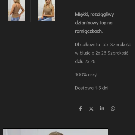
Miękki, rozciągliwy
dzianinowy top na
ramiączkach.
Dł całkowita 55 Szerokość
w biuście 2x 28 Szerokość
dołu 2x 28
100% akryl
Dostawa 1-3 dni
U
U
U
U
d
d
d
d
o
o
o
o
s
s
s
s
t
t
t
t
ę
ę
ę
ę