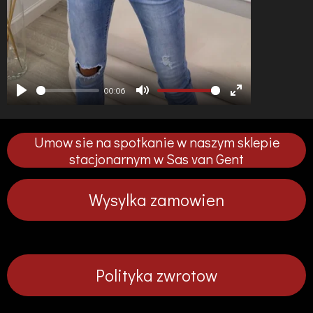
00:06
P
M
E
l
u
n
Umow sie na spotkanie w naszym sklepie
a
t
t
stacjonarnym w Sas van Gent
y
e
e
r
Wysylka zamowien
f
u
l
l
Polityka zwrotow
s
c