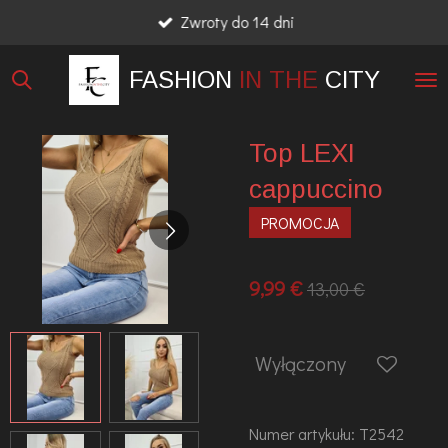
Zwroty do 14 dni
Przejdź
do
FASHION
IN THE
CITY
głównej
treści
Top LEXI
cappuccino
PROMOCJA
9,99 €
13,00 €
Wyłączony
Numer artykułu:
T2542