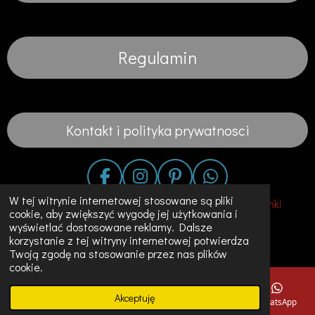
Regulamin
Kontakt i polityka prywatnosci
F
I
P
W
a
n
i
h
W tej witrynie internetowej stosowane są pliki
© 2020 - 2023 Fashion in the City-Suknie Slubne Sukienki
cookie, aby zwiększyć wygodę jej użytkowania i
c
s
n
a
Unikalne Ubrania w Holandii
wyświetlać dostosowane reklamy. Dalsze
e
t
t
t
korzystanie z tej witryny internetowej potwierdza
Obsługiwana przez
JouwWeb
b
a
e
s
Twoją zgodę na stosowanie przez nas plików
o
g
r
A
cookie.
o
r
e
p
Akceptuję
k
a
s
p
E-mail
Telefon
Mapa
Instagram
WhatsApp