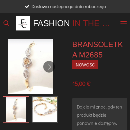
Dostawa nastepnego dnia roboczego
Przejdź
do
FASHION
IN THE
CITY
głównej
treści
BRANSOLETK
A M2685
NOWOSC
15,00 €
Dajcie mi znać, gdy ten
produkt będzie
ponownie dostępny.