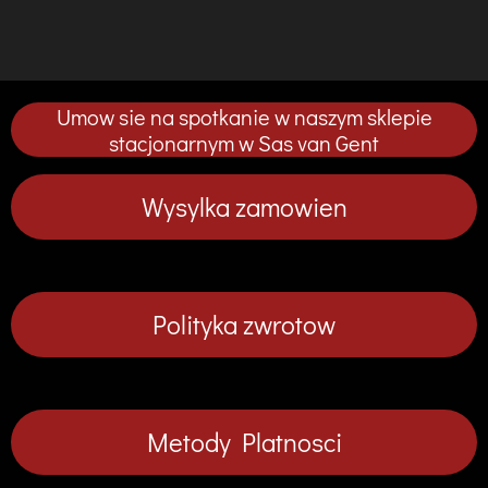
d
d
d
d
o
o
o
o
s
s
s
s
t
t
t
t
ę
ę
ę
ę
p
p
p
p
Umow sie na spotkanie w naszym sklepie
n
n
n
n
i
i
i
i
stacjonarnym w Sas van Gent
j
j
j
j
Wysylka zamowien
Polityka zwrotow
Metody Platnosci