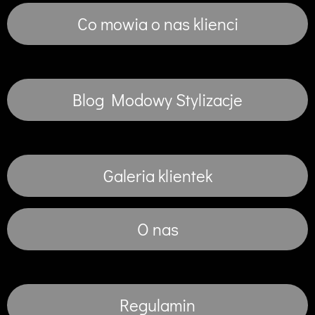
Co mowia o nas klienci
Blog Modowy Stylizacje
Galeria klientek
O nas
Regulamin