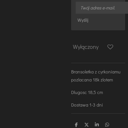
Wyślij
Wyłączony
Bransoletka z cyrkoniamu
pozlacana 18k zlotem
Dlugosc 18,5 cm
Dostawa 1-3 dni
U
U
U
U