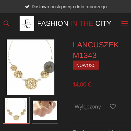
Dostawa nastepnego dnia roboczego
Przejdź
do
FASHION
IN THE
CITY
głównej
treści
LANCUSZEK
M1343
NOWOSC
14,00 €
Wyłączony