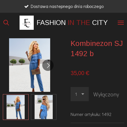
Dostawa nastepnego dnia roboczego
Przejdź
do
FASHION
IN THE
CITY
głównej
treści
Kombinezon SJ
1492 b
35,00 €
Wyłączony
Numer artykułu:
1492