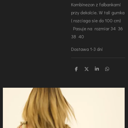
Kombinezon z falbankami
przy dekolcie. W tali gumka
( rozciaga sie do 100 cm)
Pasuje na rozmiar 34 36
38 40
Dostawa 1-3 dni
U
U
U
U
d
d
d
d
o
o
o
o
s
s
s
s
t
t
t
t
ę
ę
ę
ę
p
p
p
p
n
n
n
n
i
i
i
i
j
j
j
j