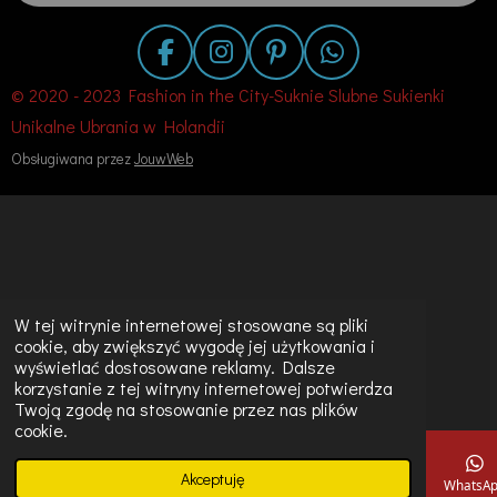
F
I
P
W
a
n
i
h
© 2020 - 2023 Fashion in the City-Suknie Slubne Sukienki
c
s
n
a
Unikalne Ubrania w Holandii
e
t
t
t
Obsługiwana przez
JouwWeb
b
a
e
s
o
g
r
A
o
r
e
p
k
a
s
p
m
t
W tej witrynie internetowej stosowane są pliki
cookie, aby zwiększyć wygodę jej użytkowania i
wyświetlać dostosowane reklamy. Dalsze
korzystanie z tej witryny internetowej potwierdza
Twoją zgodę na stosowanie przez nas plików
cookie.
Akceptuję
E-mail
Telefon
Mapa
Instagram
WhatsA